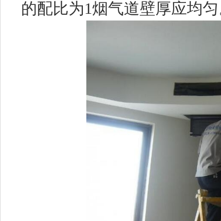
的配比为1烟气道壁厚应均匀